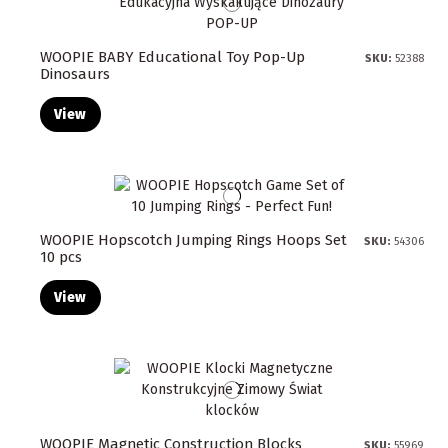
WOOPIE BABY Educational Toy Pop-Up
SKU:
52388
Dinosaurs
View
WOOPIE Hopscotch Jumping Rings Hoops Set
SKU:
54306
10 pcs
View
WOOPIE Magnetic Construction Blocks
SKU:
55969