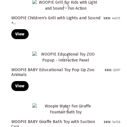
WOOPIE Children's Grill with Lights and Sound
SKU:
44213
+...
View
WOOPIE BABY Educational Toy Pop Up Zoo
SKU:
52517
Animals
View
WOOPIE BABY Giraffe Bath Toy with Suction
SKU:
54726
Cup...