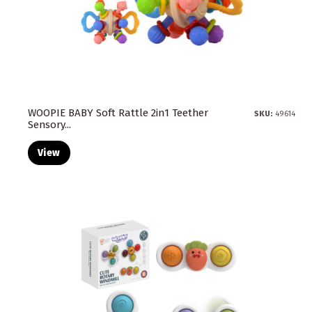
WOOPIE BABY Soft Rattle 2in1 Teether
SKU:
49614
Sensory...
View