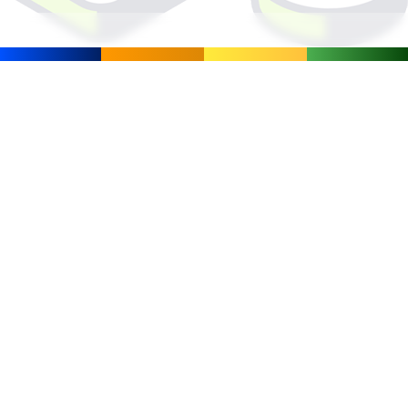
zapada szybko i opiera się na pierwszym wrażeniu, opisie
zastosowania oraz czytelności całej oferty.
Dla hurtowni i resellerów istotna jest także powtarzalność jakości.
Jeśli dany dział asortymentu ma wspierać sprzedaż w dłuższym
okresie, powinien być na tyle uniwersalny, aby dało się go
wykorzystać w różnych scenariuszach: jako pojedynczą ofertę,
część zestawu lub element kolekcji sezonowej. Woopie daje taką
elastyczność, dzięki czemu łatwiej dopasować kategorię do
polityki sklepu i oczekiwań klientów końcowych.
Jak wykorzystać tę kategorię w sprzedaży B2B?
W handlu B2B ważne jest, aby kategoria była nie tylko atrakcyjna
wizualnie, ale też gotowa do szybkiego wdrożenia. Produkty z tej
sekcji możesz wykorzystać do stworzenia pełnej oferty sezonowej,
uzupełnienia braków w katalogu lub zbudowania kampanii pod
konkretny kanał. Sprawdzi się to zarówno w sklepach
internetowych, jak i w modelu dropshippingowym, gdzie liczy się
szybkość publikacji oraz zgodność danych między systemami.
Jeśli prowadzisz sprzedaż wielokanałową, przyda Ci się możliwość
łatwego przeniesienia danych produktowych do różnych platform.
Właśnie dlatego tak ważne są gotowe opisy, zdjęcia oraz integracje