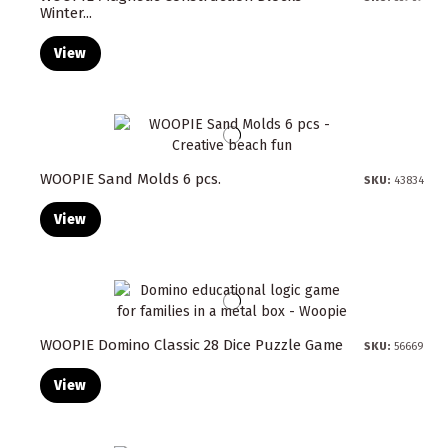
Winter...
View
WOOPIE Sand Molds 6 pcs.
SKU:
43834
View
WOOPIE Domino Classic 28 Dice Puzzle Game
SKU:
56669
View