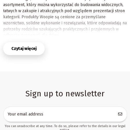
asortyment, który można wykorzystać do budowania widocznych,
łatwych w zakupie i atrakcyjnych pod względem prezentacji stron
kategorii. Produkty Woopie są cenione za przemyślane
wzornictwo, solidne wykonanie i rozwiązania, które odpowiadają na
potrzeby rodziców szukających praktycznych i przyjemnych w
odbiorze propozycji dla dzieci.
June to dobry moment, aby odświeżyć ofertę i pokazać klientom
Czytaj więcej
produkty dopasowane do aktualnego sezonu. W tej kategorii
możesz przygotować zestawienie towaru, które sprawdzi się
zarówno w sprzedaży regularnej, jak i w kampaniach
promocyjnych, akcjach tematycznych oraz ofercie prezentowej.
Dla sprzedawcy B2B oznacza to większą elastyczność w
planowaniu asortymentu, a dla partnera handlowego możliwość
szybszego wdrożenia produktów do wielu kanałów sprzedaży.
Sign up to newsletter
Produkty, które pomagają budować sprzedaż
sezonową
Zabawki w tej kategorii zostały wybrane z myślą o czytelnej
prezentacji oferty i wygodzie dalszej odsprzedaży. Dobrze
sprawdzają się w sklepach, które chcą regularnie odświeżać
You can unsubscribe at any time. To do so, please refer to the details in our legal
kategorię główną, podkreślać nowości i utrzymywać
notice.