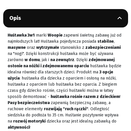
Opis
Huśtawka 3w1
marki
Woopie
zapewni świetną zabawę już od
najmłodszych lat!
Huśtawka pojedyncza posiada
stabilne
,
masywne
oraz
wytrzymałe
stanowisko z
zabezpieczeniami
na "nogi". Dzięki konstrukcji huśtawka może być używana
zarówno
w domu
, jak i
na zewnątrz
. Dzięki
zdejmowanej
osłonie na nóżki i zdejmowanemu oparciu
huśtawka będzie
idealna również dla starszych dzieci. Produkt ma
3 opcje
użycia
: huśtawka dla dziecka z oparciem i osłoną na nóżki,
huśtawka z oparciem lub huśtawka bez oparcia. Z biegiem
czasu gdy dziecko rośnie, części huśtawki można w łatwy
sposób demontować -
huśtawka rośnie razem z dzieckiem
!
Pasy bezpieczeństwa
zapewnią bezpieczną zabawę, a
ruchowe elementy
rozwijają "ruch rączki"
. Odległość
siedziska do podłoża to 35 cm. Huśtanie pozytywnie wpływa
na
rozwój motoryki
dziecka oraz jest idealną zabawką do
aktywności
!