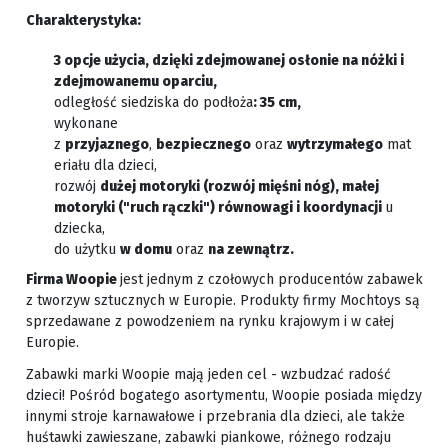
Charakterystyka:
3 opcje użycia, dzięki
zdejmowanej osłonie na nóżki i
zdejmowanemu oparciu,
odległość siedziska do podłoża
:
35 cm,
wykonane
z
przyjaznego
,
bezpiecznego
oraz
wytrzymałego
mat
eriału dla dzieci,
rozwój
dużej motoryki (rozwój mięśni nóg), małej
motoryki (
"ruch rączki"
) równowagi i koordynacji
u
dziecka,
do użytku
w domu
oraz
na zewnątrz.
Firma Woopie
jest jednym z czołowych producentów zabawek
z tworzyw sztucznych w Europie. Produkty firmy Mochtoys są
sprzedawane z powodzeniem na rynku krajowym i w całej
Europie.
Zabawki marki Woopie mają jeden cel - wzbudzać radość
dzieci! Pośród bogatego asortymentu, Woopie posiada między
innymi stroje karnawałowe i przebrania dla dzieci, ale także
huśtawki zawieszane, zabawki piankowe, różnego rodzaju