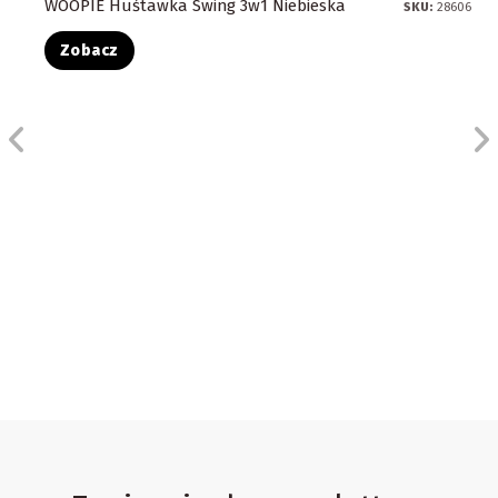
WOOPIE Huśtawka Swing 3w1 Niebieska
SKU:
28606
Zobacz