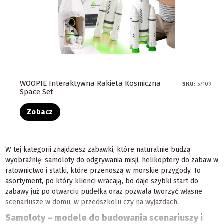
WOOPIE Interaktywna Rakieta Kosmiczna
SKU:
57109
Space Set
Zobacz
W tej kategorii znajdziesz zabawki, które naturalnie budzą
wyobraźnię: samoloty do odgrywania misji, helikoptery do zabaw w
ratownictwo i statki, które przenoszą w morskie przygody. To
asortyment, po który klienci wracają, bo daje szybki start do
zabawy już po otwarciu pudełka oraz pozwala tworzyć własne
scenariusze w domu, w przedszkolu czy na wyjazdach.
Samoloty – modele do budowania scenariuszy i