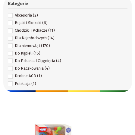
Kategorie
Akcesoria
(2)
Bujaki i Skoczki
(6)
Chodziki I Pchacze
(11)
Dla Najmłodszych
(14)
Dla niemowląt
(170)
Do Kąpieli
(15)
Do Pchania I Ciągnięcia
(4)
Do Raczkowania
(4)
Drobne AGD
(1)
Edukacja
(1)
Edukacja I Montessori
(1)
Edukacyjne
(56)
Edukacyjne
(53)
Gry
(4)
Gry I Zabawy
(3)
Gryzaki I Grzechotki
(32)