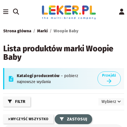
Strona główna
Marki
Woopie Baby
Lista produktów marki Woopie
Baby
Katalogi producentów
– pobierz
Przejdź
description
arrow_forward
najnowsze wydania
FILTR
Wybierz
ZASTOSUJ
WYCZYŚĆ WSZYSTKO