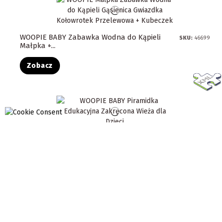
WOOPIE BABY Zabawka Wodna do Kąpieli
SKU:
46699
Małpka +...
Zobacz
WOOPIE BABY Edukacyjna Piramidka
SKU:
51701
Zakręcona Wieża
Zobacz