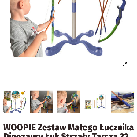
WOOPIE Zestaw Małego Łucznika
Dinozaury Łuk Strzały Tarcza 32