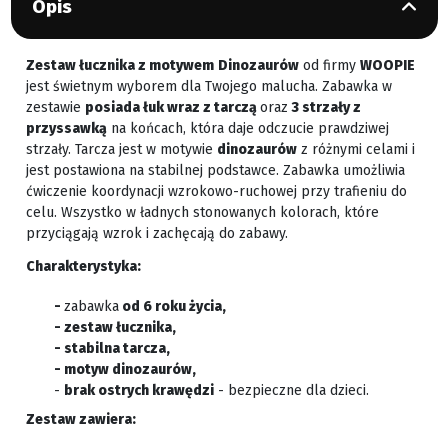
Opis
Zestaw łucznika z motywem
Dinozaurów
od firmy
WOOPIE
jest świetnym wyborem dla Twojego malucha. Zabawka w
zestawie
posiada łuk wraz z tarczą
oraz
3 strzały z
przyssawką
na końcach, która daje odczucie prawdziwej
strzały. Tarcza jest w motywie
dinozaurów
z różnymi celami i
jest postawiona na stabilnej podstawce. Zabawka umożliwia
ćwiczenie koordynacji wzrokowo-ruchowej przy trafieniu do
celu. Wszystko w ładnych stonowanych kolorach, które
przyciągają wzrok i zachęcają do zabawy.
Charakterystyka:
-
zabawka
od 6 roku życia,
- zestaw łucznika,
- stabilna tarcza,
- motyw dinozaurów,
-
brak ostrych krawędzi
- bezpieczne dla dzieci.
Zestaw zawiera: