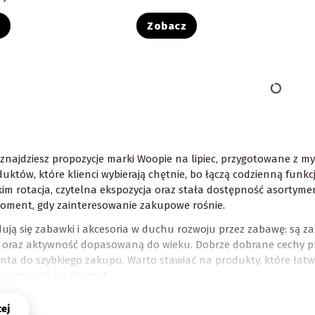
z
Zobacz
i znajdziesz propozycje marki Woopie na lipiec, przygotowane z my
uktów, które klienci wybierają chętnie, bo łączą codzienną funkc
im rotacja, czytelna ekspozycja oraz stała dostępność asortymen
oment, gdy zainteresowanie zakupowe rośnie.
dują się zabawki i akcesoria w duchu rozwoju przez zabawę: są 
 oraz aktywność dopasowaną do wieku. Dobrze dobrane cechy pr
enta do szybkiego zakupu. Warto stawiać na produkty, które łat
propozycji na prezent.
edaje się najlepiej w ofercie Woo
cej