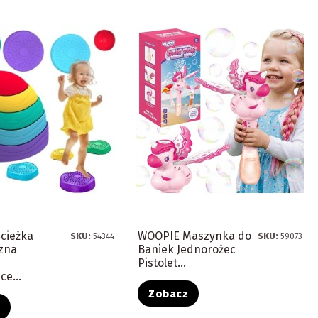
cieżka
WOOPIE Maszynka do
SKU:
54344
SKU:
59073
zna
Baniek Jednorożec
Pistolet...
ce...
Zobacz
z