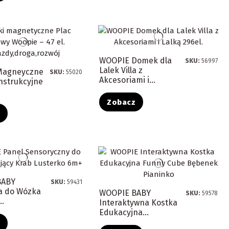
WOOPIE Domek dla
SKU:
56997
Lalek Villa z
Magneyczne
SKU:
55020
Akcesoriami i...
nstrukcyjne
Zobacz
z
BABY
SKU:
59431
a do Wózka
WOOPIE BABY
SKU:
59578
..
Interaktywna Kostka
Edukacyjna...
z