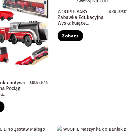
WOOPIE BABY
SKU:
52517
Zabawka Edukacyjna
Wyskakujące...
Zobacz
Lokomotywa
SKU:
41496
na Pociąg
...
z