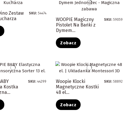
ino Zestaw
SKU:
54474
ucharza
WOOPIE Magiczny
SKU:
59059
Pistolet Na Bańki z
Dymem...
z
Zobacz
BABY
Woopie Klocki
SKU:
44299
SKU:
58892
na Kostka
Magnetyczne Kostki
na...
48 el...
z
Zobacz