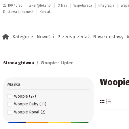
22 100 40 86
leker@leker.pl
O Nas
Współpraca
Integracja
Wspa
Dostawa i płatność
Kontakt
Kategorie
Nowości
Przedsprzedaż
Nowe dostawy
Strona główna
Woopie - Lipiec
Woopie 
Marka
Woopie
(27)
Woopie Baby
(11)
Woopie Royal
(2)