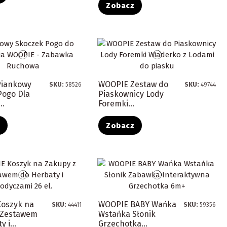
Zobacz
Piankowy
WOOPIE Zestaw do
SKU:
58526
SKU:
49744
Pogo Dla
Piaskownicy Lody
..
Foremki...
z
Zobacz
oszyk na
WOOPIE BABY Wańka
SKU:
44411
SKU:
59356
 Zestawem
Wstańka Słonik
 i...
Grzechotka...