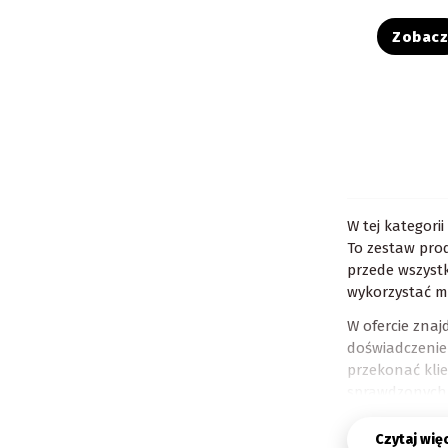
Zobac
W tej kategori
To zestaw prod
przede wszystk
wykorzystać m
W ofercie znaj
doświadczenie
przekonać kli
sprawdzonych 
Co sprz
Czytaj wię