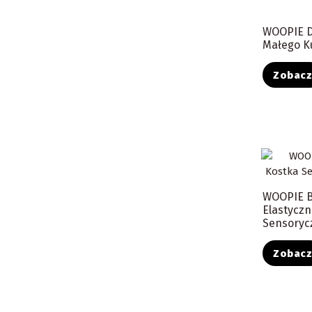
WOOPIE D
Małego K
Zobac
WOOPIE 
Elastycz
Sensorycz
Zobac