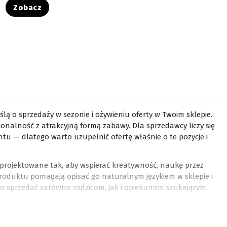
Zobacz
ślą o sprzedaży w sezonie i ożywieniu oferty w Twoim sklepie.
jonalność z atrakcyjną formą zabawy. Dla sprzedawcy liczy się
tu — dlatego warto uzupełnić ofertę właśnie o te pozycje i
zaprojektowane tak, aby wspierać kreatywność, naukę przez
oduktu pomagają opisać go naturalnym językiem w sklepie i
wo sprzedać zarówno rodzicom, jak i opiekunom szukającym
pie na lipiec